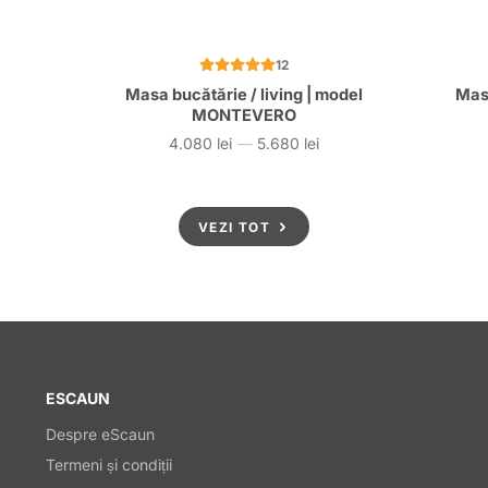
12
Masa bucătărie / living | model
Mas
MONTEVERO
4.080 lei
—
5.680 lei
Preț
VEZI TOT
ESCAUN
Despre eScaun
Termeni și condiții