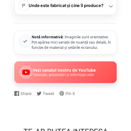
Unde este fabricat și cine îl produce?
Notă informativă:
Imaginile sunt orientative.
✓
Pot apărea mici variații de nuanță sau detalii, în
funcție de material și setările ecranului.
Vezi canalul nostru de YouTube
Tutoriale, prezentări și informații utile
Share
Tweet
Pin it
Distribuiți
Se
Dați
Se
Postați
Se
pe
deschide
un
deschide
un
deschide
Facebook
într-
Tweet
într-
Pin
într-
o
pe
o
pe
o
fereastră
Twitter
fereastră
Pinterest
fereastră
nouă.
nouă.
nouă.