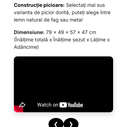
Construcție picioare:
Selectați mai sus
varianta de picior dorită, puteți alege între
lemn natural de fag sau metal
Dimensiune:
79 x 49 x 57 x 47 cm
(Înălțime totală x Înălțime
ș
ezut x Lățime x
Adâncime)
❮
❯