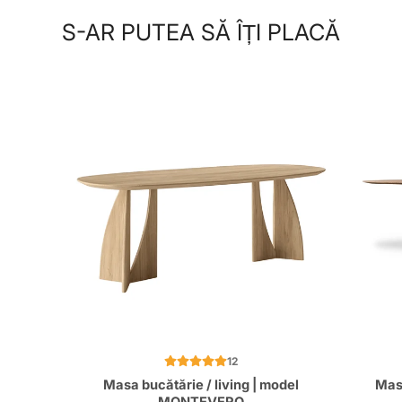
S-AR PUTEA SĂ ÎȚI PLACĂ
12
Masa bucătărie / living | model
Mas