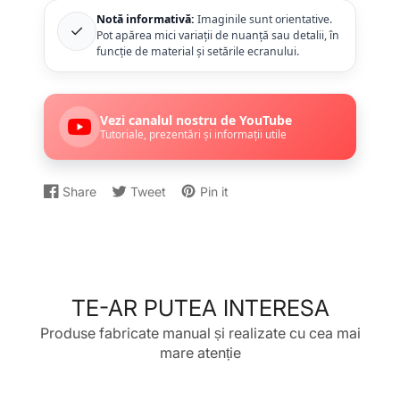
Notă informativă:
Imaginile sunt orientative.
✓
Pot apărea mici variații de nuanță sau detalii, în
funcție de material și setările ecranului.
Vezi canalul nostru de YouTube
Tutoriale, prezentări și informații utile
Share
Tweet
Pin it
Distribuiți
Se
Dați
Se
Postați
Se
pe
deschide
un
deschide
un
deschide
Facebook
într-
Tweet
într-
Pin
într-
o
pe
o
pe
o
fereastră
Twitter
fereastră
Pinterest
fereastră
nouă.
nouă.
nouă.
TE-AR PUTEA INTERESA
Produse fabricate manual și realizate cu cea mai
mare atenție