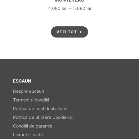
MONTEVERO
4.080 lei
—
5.680 lei
Preț
VEZI TOT
ESCAUN
Despre eScaun
Termeni și condiții
Politica de confidențialitate
Politica de utilizare Cookie-uri
Condiții de garanție
Livrare și plată