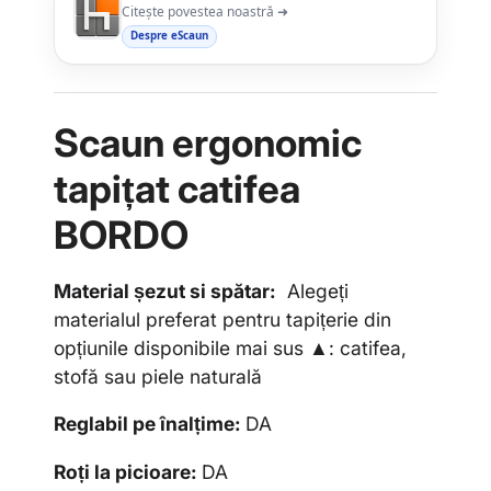
Citește povestea noastră ➜
Despre eScaun
Scaun ergonomic
tapi
ț
at
catifea
BORDO
Material șezut si spătar:
Alegeți
materialul preferat pentru tapițerie din
opțiunile disponibile mai sus ▲: catifea,
stofă sau piele naturală
Reglabil pe
î
nal
ț
ime:
DA
Ro
ț
i la picioare:
DA