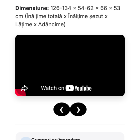
Dimensiune:
126-134 x 54-62 x 66 x 53
cm (Înălțime totală x Înălțime
ș
ezut x
Lățime x Adâncime)
❮
❯
Cumperi cu încredere