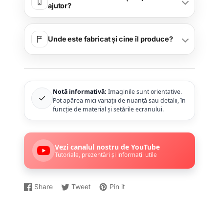
ajutor?
Unde este fabricat și cine îl produce?
Notă informativă:
Imaginile sunt orientative.
✓
Pot apărea mici variații de nuanță sau detalii, în
funcție de material și setările ecranului.
Vezi canalul nostru de YouTube
Tutoriale, prezentări și informații utile
Share
Tweet
Pin it
Distribuiți
Se
Dați
Se
Postați
Se
pe
deschide
un
deschide
un
deschide
Facebook
într-
Tweet
într-
Pin
într-