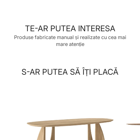
Facebook
într-
Tweet
într-
Pin
într-
o
pe
o
pe
o
fereastră
Twitter
fereastră
Pinterest
fereastră
nouă.
nouă.
nouă.
TE-AR PUTEA INTERESA
Produse fabricate manual și realizate cu cea mai
mare atenție
S-AR PUTEA SĂ ÎȚI PLACĂ