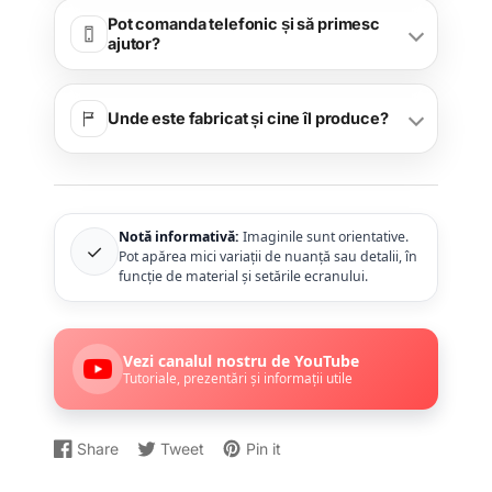
Pot comanda telefonic și să primesc
ajutor?
Unde este fabricat și cine îl produce?
Notă informativă:
Imaginile sunt orientative.
✓
Pot apărea mici variații de nuanță sau detalii, în
funcție de material și setările ecranului.
Vezi canalul nostru de YouTube
Tutoriale, prezentări și informații utile
Share
Tweet
Pin it
Distribuiți
Se
Dați
Se
Postați
Se
pe
deschide
un
deschide
un
deschide