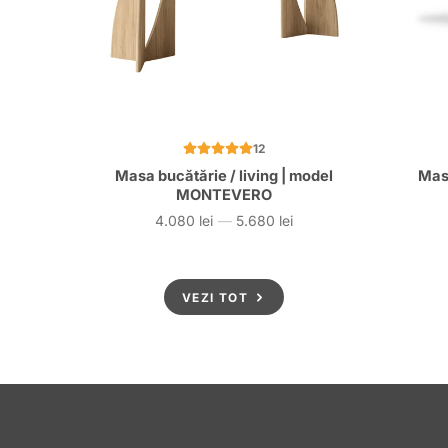
12
Masa bucătărie / living | model
Mas
MONTEVERO
4.080 lei
—
5.680 lei
Preț
VEZI TOT