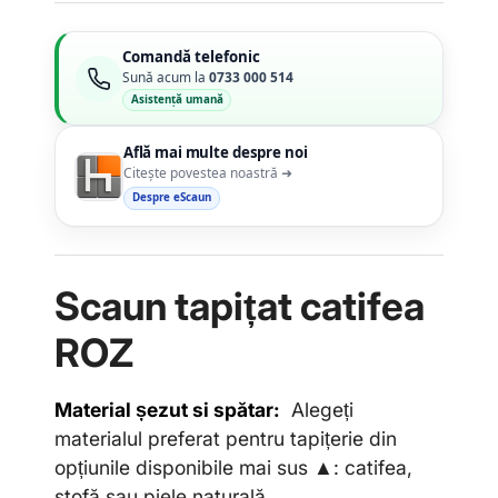
Comandă telefonic
Sună acum la
0733 000 514
Asistență umană
Află mai multe despre noi
Citește povestea noastră ➜
Despre eScaun
Scaun tapi
ț
at catifea
ROZ
Material șezut si spătar:
Alegeți
materialul preferat pentru tapițerie din
opțiunile disponibile mai sus ▲: catifea,
stofă sau piele naturală