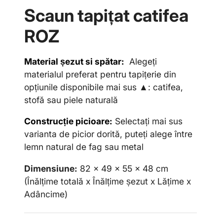
Scaun tapi
ț
at catifea
ROZ
Material șezut si spătar:
Alegeți
materialul preferat pentru tapițerie din
opțiunile disponibile mai sus ▲: catifea,
stofă sau piele naturală
Construcție picioare:
Selectați mai sus
varianta de picior dorită, puteți alege între
lemn natural de fag sau metal
Dimensiune:
82 x 49 x 55 x 48 cm
(Înălțime totală x Înălțime
ș
ezut x Lățime x
Adâncime)