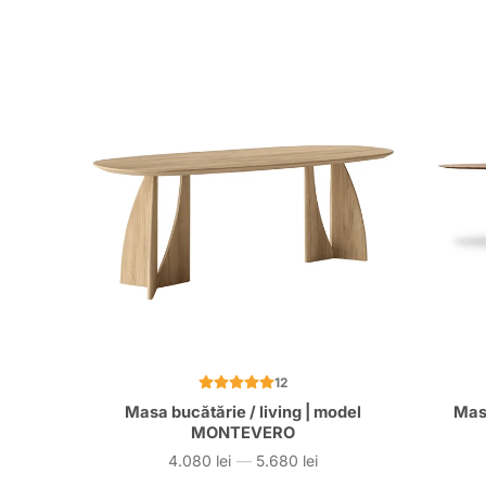
12
Masa bucătărie / living | model
Mas
MONTEVERO
4.080 lei
—
5.680 lei
Preț