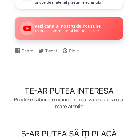
funcție de material și setările ecranului.
Vezi canalul nostru de YouTube
Tutoriale, prezentări și informații utile
Share
Tweet
Pin it
Distribuiți
Se
Dați
Se
Postați
Se
pe
deschide
un
deschide
un
deschide
Facebook
într-
Tweet
într-
Pin
într-
o
pe
o
pe
o
fereastră
Twitter
fereastră
Pinterest
fereastră
nouă.
nouă.
nouă.
TE-AR PUTEA INTERESA
Produse fabricate manual și realizate cu cea mai
mare atenție
S-AR PUTEA SĂ ÎȚI PLACĂ