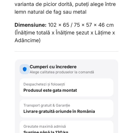
varianta de picior dorită, puteți alege între
lemn natural de fag sau metal
Dimensiune:
102 x 65 / 75 x 57 x 46 cm
(Înălțime totală x Înălțime
ș
ezut x Lățime x
Adâncime)
Cumperi cu încredere
Alege calitatea produselor la comandă
Despachetezi și folosești
Produsul este gata montat
Transport gratuit & Garanție
Livrare gratuită oriunde în România
Greutate maximă admisă
Susține până la 130 kg