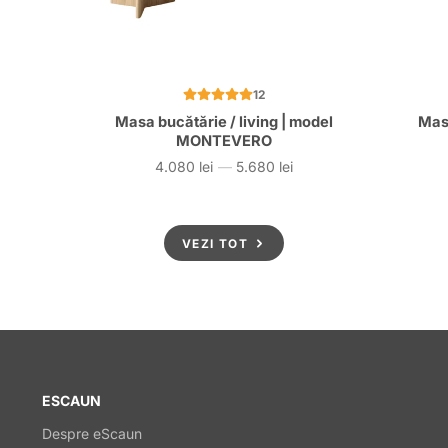
12
Masa bucătărie / living | model
Mas
MONTEVERO
4.080 lei
—
5.680 lei
Preț
VEZI TOT
ESCAUN
Despre eScaun