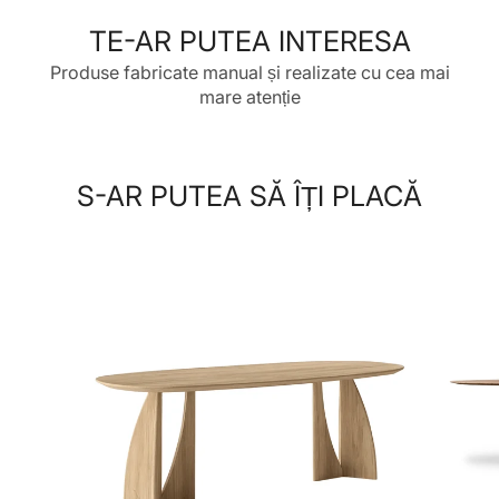
nouă.
nouă.
nouă.
TE-AR PUTEA INTERESA
Produse fabricate manual și realizate cu cea mai
mare atenție
S-AR PUTEA SĂ ÎȚI PLACĂ