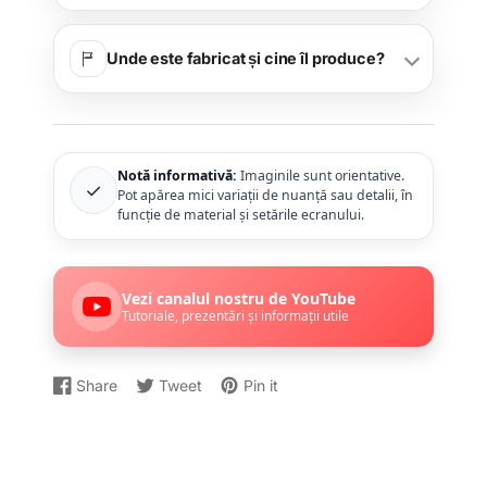
Unde este fabricat și cine îl produce?
Notă informativă:
Imaginile sunt orientative.
✓
Pot apărea mici variații de nuanță sau detalii, în
funcție de material și setările ecranului.
Vezi canalul nostru de YouTube
Tutoriale, prezentări și informații utile
Share
Tweet
Pin it
Distribuiți
Se
Dați
Se
Postați
Se
pe
deschide
un
deschide
un
deschide
Facebook
într-
Tweet
într-
Pin
într-
o
pe
o
pe
o
fereastră
Twitter
fereastră
Pinterest
fereastră