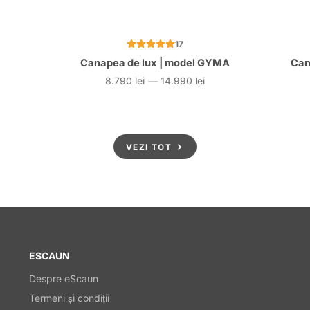
17
Canapea de lux | model GYMA
Can
8.790 lei
—
14.990 lei
Preț
VEZI TOT
ESCAUN
Despre eScaun
Termeni și condiții