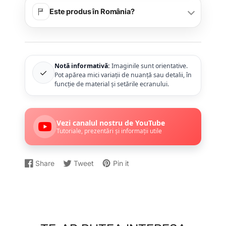
Este produs în România?
Notă informativă:
Imaginile sunt orientative.
✓
Pot apărea mici variații de nuanță sau detalii, în
funcție de material și setările ecranului.
Vezi canalul nostru de YouTube
Tutoriale, prezentări și informații utile
Share
Tweet
Pin it
Distribuiți
Se
Dați
Se
Postați
Se
pe
deschide
un
deschide
un
deschide
Facebook
într-
Tweet
într-
Pin
într-
o
pe
o
pe
o
fereastră
Twitter
fereastră
Pinterest
fereastră
nouă.
nouă.
nouă.