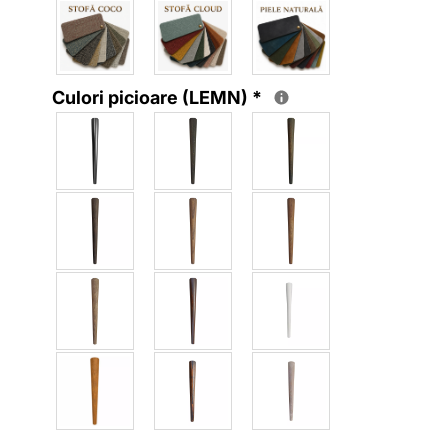
Culori picioare (LEMN)
*