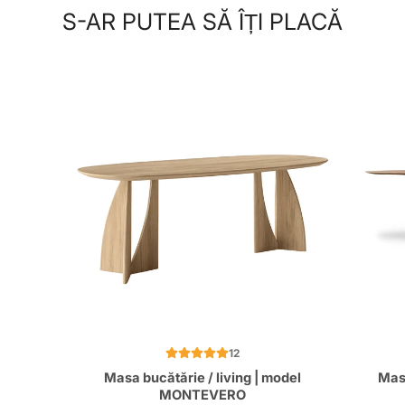
S-AR PUTEA SĂ ÎȚI PLACĂ
12
Masa bucătărie / living | model
Mas
MONTEVERO