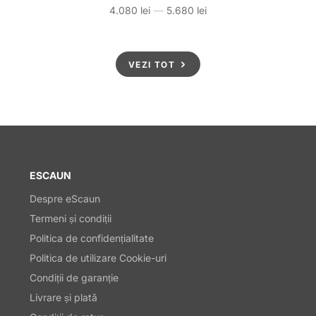
4.080 lei
—
5.680 lei
Preț
VEZI TOT
ESCAUN
Despre eScaun
Termeni și condiții
Politica de confidențialitate
Politica de utilizare Cookie-uri
Condiții de garanție
Livrare și plată