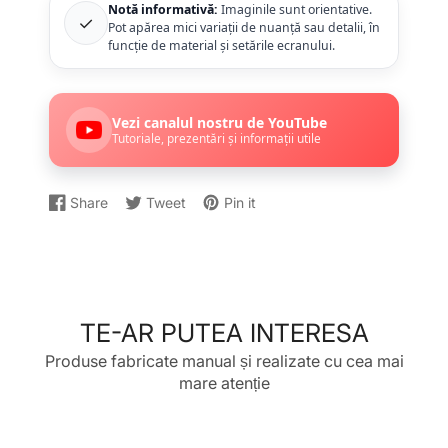
Notă informativă:
Imaginile sunt orientative.
✓
Pot apărea mici variații de nuanță sau detalii, în
funcție de material și setările ecranului.
Vezi canalul nostru de YouTube
Tutoriale, prezentări și informații utile
Share
Tweet
Pin it
Distribuiți
Se
Dați
Se
Postați
Se
pe
deschide
un
deschide
un
deschide
Facebook
într-
Tweet
într-
Pin
într-
o
pe
o
pe
o
fereastră
Twitter
fereastră
Pinterest
fereastră
nouă.
nouă.
nouă.
TE-AR PUTEA INTERESA
Produse fabricate manual și realizate cu cea mai
mare atenție