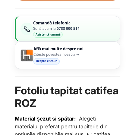
Comandă telefonic
Sună acum la
0733 000 514
Asistență umană
Află mai multe despre noi
Citește povestea noastră ➜
Despre eScaun
Fotoliu tapitat catifea
ROZ
Material șezut si spătar:
Alegeți
materialul preferat pentru tapițerie din
opțiunile disponibile mai sus ▲: catifea,