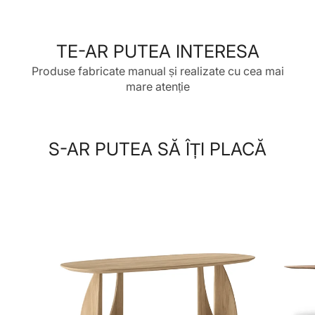
o
pe
o
pe
o
fereastră
Twitter
fereastră
Pinterest
fereastră
nouă.
nouă.
nouă.
TE-AR PUTEA INTERESA
Produse fabricate manual și realizate cu cea mai
mare atenție
S-AR PUTEA SĂ ÎȚI PLACĂ