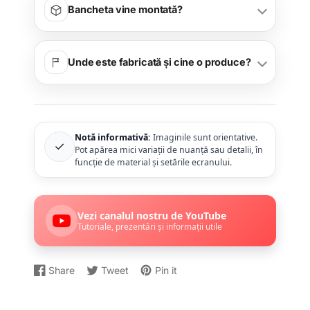
Bancheta vine montată?
Unde este fabricată și cine o produce?
Notă informativă:
Imaginile sunt orientative.
✓
Pot apărea mici variații de nuanță sau detalii, în
funcție de material și setările ecranului.
Vezi canalul nostru de YouTube
Tutoriale, prezentări și informații utile
Share
Tweet
Pin it
Distribuiți
Se
Dați
Se
Postați
Se
pe
deschide
un
deschide
un
deschide
Facebook
într-
Tweet
într-
Pin
într-