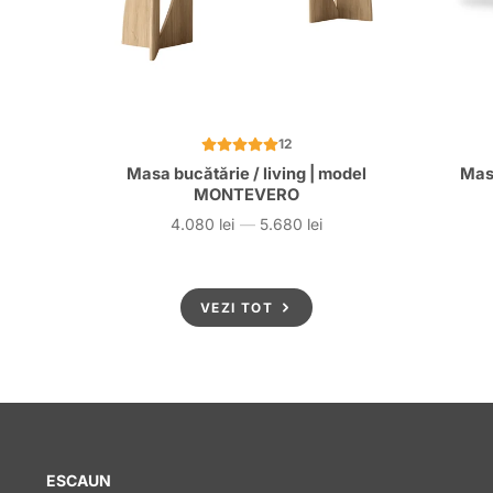
12
Masa bucătărie / living | model
Mas
MONTEVERO
4.080 lei
—
5.680 lei
Preț
VEZI TOT
ESCAUN