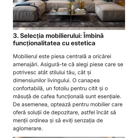
3. Selecția mobilierului: Îmbină
funcționalitatea cu estetica
Mobilierul este piesa centrală a oricărei
amenajări. Asigură-te că alegi piese care se
potrivesc atât stilului tău, cât și
dimensiunilor livingului. O canapea
confortabilă, un fotoliu pentru citit și o
măsuță de cafea funcțională sunt esențiale.
De asemenea, optează pentru mobilier care
oferă soluții de depozitare, astfel încât să
menții ordinea și să eviți senzația de
aglomerare.