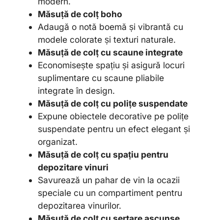
modern.
Măsuță de colț boho
Adaugă o notă boemă și vibrantă cu
modele colorate și texturi naturale.
Măsuță de colț cu scaune integrate
Economisește spațiu și asigură locuri
suplimentare cu scaune pliabile
integrate în design.
Măsuță de colț cu polițe suspendate
Expune obiectele decorative pe polițe
suspendate pentru un efect elegant și
organizat.
Măsuță de colț cu spațiu pentru
depozitare vinuri
Savurează un pahar de vin la ocazii
speciale cu un compartiment pentru
depozitarea vinurilor.
Măsuță de colț cu sertare ascunse